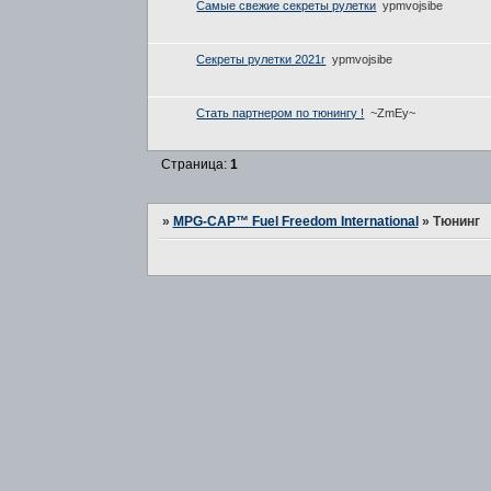
Самые свежие секреты рулетки
ypmvojsibe
Секреты рулетки 2021г
ypmvojsibe
Стать партнером по тюнингу !
~ZmEy~
Страница:
1
»
MPG-CAP™ Fuel Freedom International
»
Тюнинг