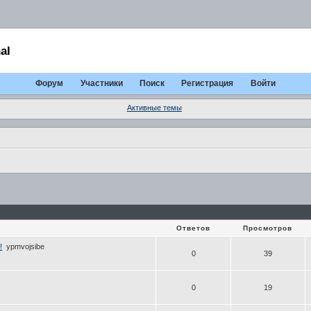
al
Форум
Участники
Поиск
Регистрация
Войти
Активные темы
Ответов
Просмотров
!
ypmvojsibe
0
39
0
19