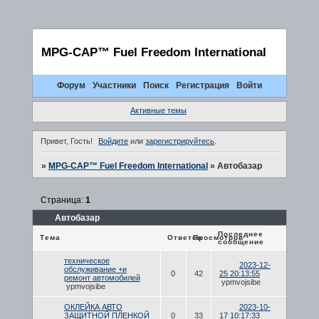
MPG-CAP™ Fuel Freedom International
Форум
Участники
Поиск
Регистрация
Войти
Активные темы
Привет, Гость!
Войдите
или
зарегистрируйтесь
.
»
MPG-CAP™ Fuel Freedom International
»
Автобазар
Страница:
1
Автобазар
Последнее
Тема
Ответов
Просмотров
сообщение
техническое
2023-12-
обслуживание +и
0
42
25 20:13:55
ремонт автомобилей
ypmvojsibe
ypmvojsibe
ОКЛЕЙКА АВТО
2023-10-
ЗАЩИТНОЙ ПЛЕНКОЙ
0
33
17 10:17:33