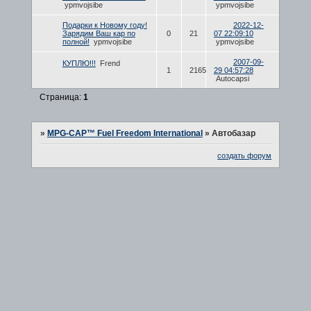
ypmvojsibe
ypmvojsibe
Подарки к Новому году!
2022-12-
Зарядим Ваш кар по
0
21
07 22:09:10
полной!
ypmvojsibe
ypmvojsibe
2007-09-
КУПЛЮ!!!
Frend
1
2165
29 04:57:28
Autocapsi
Страница:
1
»
MPG-CAP™ Fuel Freedom International
»
Автобазар
создать форум