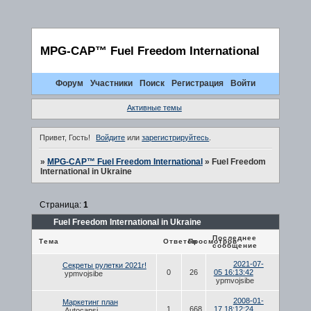
MPG-CAP™ Fuel Freedom International
Форум
Участники
Поиск
Регистрация
Войти
Активные темы
Привет, Гость!
Войдите
или
зарегистрируйтесь
.
»
MPG-CAP™ Fuel Freedom International
»
Fuel Freedom
International in Ukraine
Страница:
1
Fuel Freedom International in Ukraine
Последнее
Тема
Ответов
Просмотров
сообщение
2021-07-
Секреты рулетки 2021г!
0
26
05 16:13:42
ypmvojsibe
ypmvojsibe
2008-01-
Маркетинг план
1
668
17 18:12:24
Autocapsi