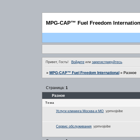
MPG-CAP™ Fuel Freedom Internation
Привет, Гость!
Войдите
или
зарегистрируйтесь
.
»
MPG-CAP™ Fuel Freedom International
»
Разное
Страница:
1
Разное
Тема
Услуги клининга Москва и МО
ypmvojsibe
Сервис обслуживания
ypmvojsibe